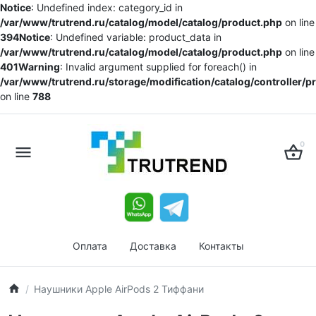
Notice
: Undefined index: category_id in
/var/www/trutrend.ru/catalog/model/catalog/product.php
on line
394
Notice
: Undefined variable: product_data in
/var/www/trutrend.ru/catalog/model/catalog/product.php
on line
401
Warning
: Invalid argument supplied for foreach() in
/var/www/trutrend.ru/storage/modification/catalog/controller/
on line
788
0
Оплата
Доставка
Контакты
Наушники Apple AirPods 2 Тиффани