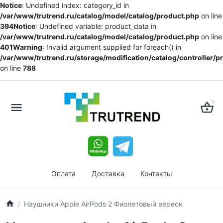
Notice
: Undefined index: category_id in
/var/www/trutrend.ru/catalog/model/catalog/product.php
on line
394
Notice
: Undefined variable: product_data in
/var/www/trutrend.ru/catalog/model/catalog/product.php
on line
401
Warning
: Invalid argument supplied for foreach() in
/var/www/trutrend.ru/storage/modification/catalog/controller/
on line
788
0
Оплата
Доставка
Контакты
Наушники Apple AirPods 2 Фиолетовый вереск