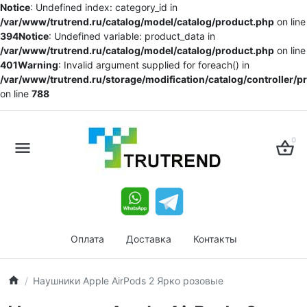
Notice
: Undefined index: category_id in
/var/www/trutrend.ru/catalog/model/catalog/product.php
on line
394
Notice
: Undefined variable: product_data in
/var/www/trutrend.ru/catalog/model/catalog/product.php
on line
401
Warning
: Invalid argument supplied for foreach() in
/var/www/trutrend.ru/storage/modification/catalog/controller/
on line
788
0
Оплата
Доставка
Контакты
Наушники Apple AirPods 2 Ярко розовые