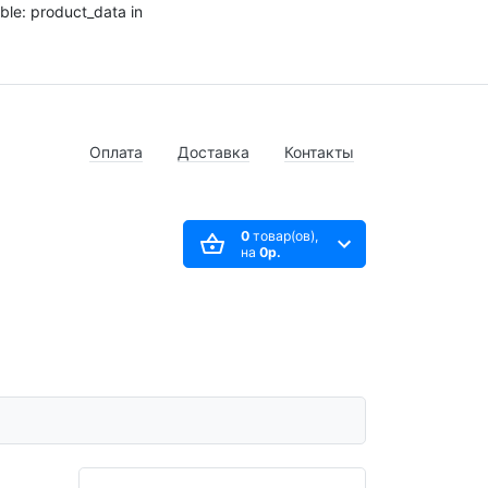
ble: product_data in
Оплата
Доставка
Контакты
0
товар(ов),
на
0р.