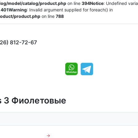
alog/model/catalog/product.php
on line
394
Notice
: Undefined varia
e
401
Warning
: Invalid argument supplied for foreach() in
product/product.php
on line
788
926) 812-72-67
s 3 Фиолетовые
→