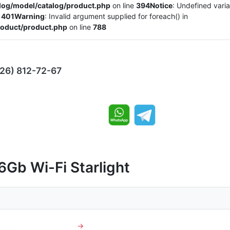
alog/model/catalog/product.php
on line
394
Notice
: Undefined varia
e
401
Warning
: Invalid argument supplied for foreach() in
product/product.php
on line
788
926) 812-72-67
6Gb Wi-Fi Starlight
→