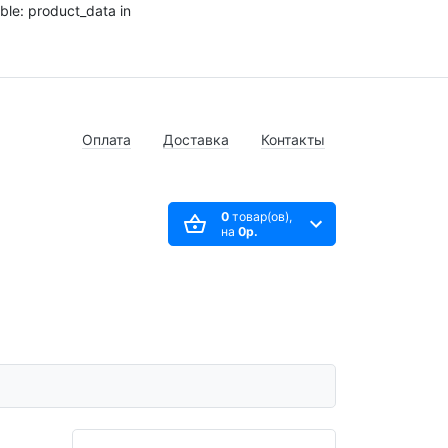
ble: product_data in
Оплата
Доставка
Контакты
0
товар(ов),
на
0р.