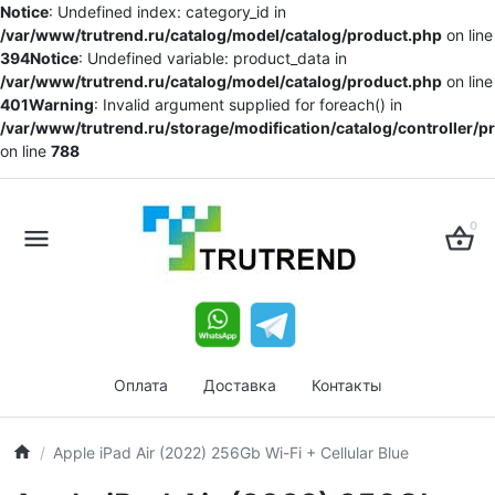
Notice
: Undefined index: category_id in
/var/www/trutrend.ru/catalog/model/catalog/product.php
on line
394
Notice
: Undefined variable: product_data in
/var/www/trutrend.ru/catalog/model/catalog/product.php
on line
401
Warning
: Invalid argument supplied for foreach() in
/var/www/trutrend.ru/storage/modification/catalog/controller/
on line
788
0
Оплата
Доставка
Контакты
Apple iPad Air (2022) 256Gb Wi-Fi + Cellular Blue