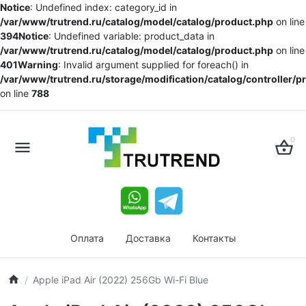
Notice
: Undefined index: category_id in
/var/www/trutrend.ru/catalog/model/catalog/product.php
on line
394
Notice
: Undefined variable: product_data in
/var/www/trutrend.ru/catalog/model/catalog/product.php
on line
401
Warning
: Invalid argument supplied for foreach() in
/var/www/trutrend.ru/storage/modification/catalog/controller/
on line
788
0
Оплата
Доставка
Контакты
Apple iPad Air (2022) 256Gb Wi-Fi Blue