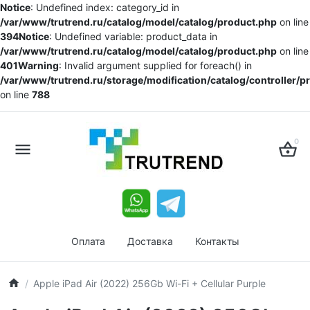
Notice
: Undefined index: category_id in
/var/www/trutrend.ru/catalog/model/catalog/product.php
on line
394
Notice
: Undefined variable: product_data in
/var/www/trutrend.ru/catalog/model/catalog/product.php
on line
401
Warning
: Invalid argument supplied for foreach() in
/var/www/trutrend.ru/storage/modification/catalog/controller/
on line
788
0
Оплата
Доставка
Контакты
Apple iPad Air (2022) 256Gb Wi-Fi + Cellular Purple