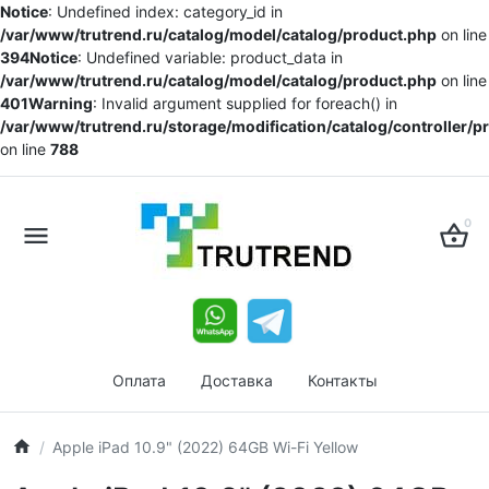
Notice
: Undefined index: category_id in
/var/www/trutrend.ru/catalog/model/catalog/product.php
on line
394
Notice
: Undefined variable: product_data in
/var/www/trutrend.ru/catalog/model/catalog/product.php
on line
401
Warning
: Invalid argument supplied for foreach() in
/var/www/trutrend.ru/storage/modification/catalog/controller/
on line
788
0
Оплата
Доставка
Контакты
Apple iPad 10.9" (2022) 64GB Wi-Fi Yellow