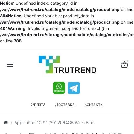
Notice
: Undefined index: category_id in
/var/www/trutrend.ru/catalog/model/catalog/product.php
on line
394
Notice
: Undefined variable: product_data in
/var/www/trutrend.ru/catalog/model/catalog/product.php
on line
401
Warning
: Invalid argument supplied for foreach() in
/var/www/trutrend.ru/storage/modification/catalog/controller/
on line
788
0
Оплата
Доставка
Контакты
Apple iPad 10.9" (2022) 64GB Wi-Fi Blue