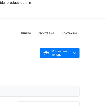
ble: product_data in
Оплата
Доставка
Контакты
0
товар(ов),
на
0р.