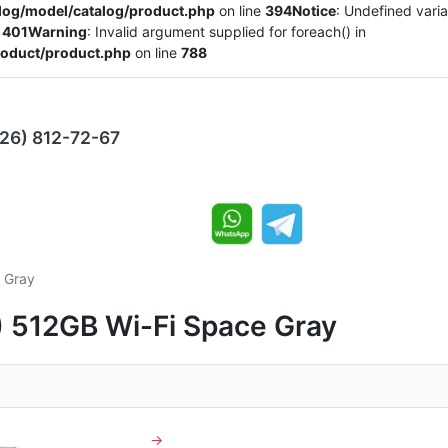
alog/model/catalog/product.php
on line
394
Notice
: Undefined varia
e
401
Warning
: Invalid argument supplied for foreach() in
product/product.php
on line
788
926) 812-72-67
 Gray
2) 512GB Wi-Fi Space Gray
→