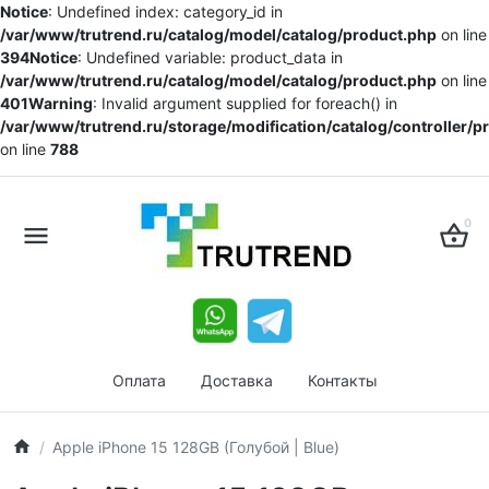
Notice
: Undefined index: category_id in
/var/www/trutrend.ru/catalog/model/catalog/product.php
on line
394
Notice
: Undefined variable: product_data in
/var/www/trutrend.ru/catalog/model/catalog/product.php
on line
401
Warning
: Invalid argument supplied for foreach() in
/var/www/trutrend.ru/storage/modification/catalog/controller/
on line
788
0
Оплата
Доставка
Контакты
Apple iPhone 15 128GB (Голубой | Blue)