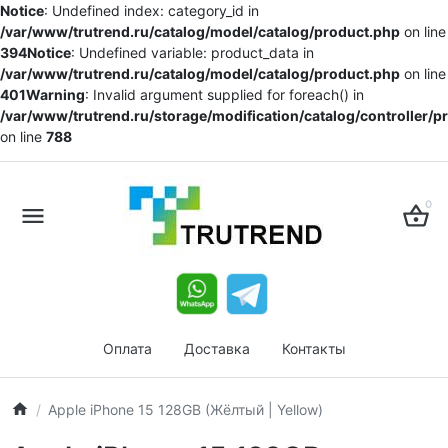
Notice
: Undefined index: category_id in
/var/www/trutrend.ru/catalog/model/catalog/product.php
on line
394
Notice
: Undefined variable: product_data in
/var/www/trutrend.ru/catalog/model/catalog/product.php
on line
401
Warning
: Invalid argument supplied for foreach() in
/var/www/trutrend.ru/storage/modification/catalog/controller/
on line
788
0
Оплата
Доставка
Контакты
Apple iPhone 15 128GB (Жёлтый | Yellow)