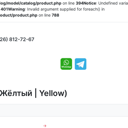
alog/model/catalog/product.php
on line
394
Notice
: Undefined varia
e
401
Warning
: Invalid argument supplied for foreach() in
product/product.php
on line
788
926) 812-72-67
(Жёлтый | Yellow)
→