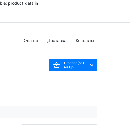
ble: product_data in
Оплата
Доставка
Контакты
0
товар(ов),
на
0р.