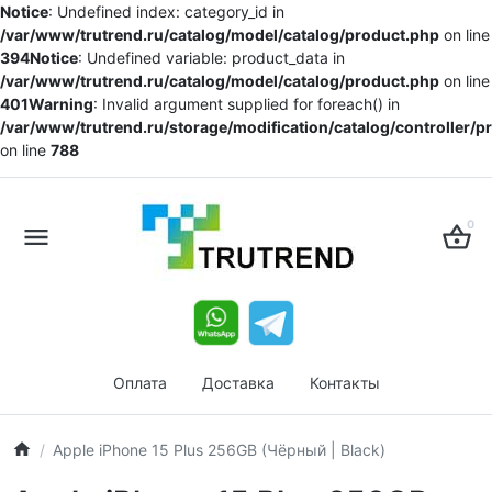
Notice
: Undefined index: category_id in
/var/www/trutrend.ru/catalog/model/catalog/product.php
on line
394
Notice
: Undefined variable: product_data in
/var/www/trutrend.ru/catalog/model/catalog/product.php
on line
401
Warning
: Invalid argument supplied for foreach() in
/var/www/trutrend.ru/storage/modification/catalog/controller/
on line
788
0
Оплата
Доставка
Контакты
Apple iPhone 15 Plus 256GB (Чёрный | Black)