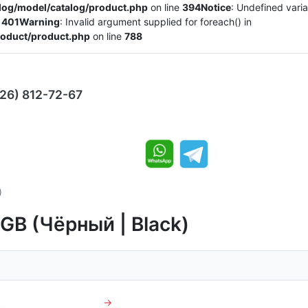
alog/model/catalog/product.php
on line
394
Notice
: Undefined varia
e
401
Warning
: Invalid argument supplied for foreach() in
product/product.php
on line
788
926) 812-72-67
)
2GB (Чёрный | Black)
→