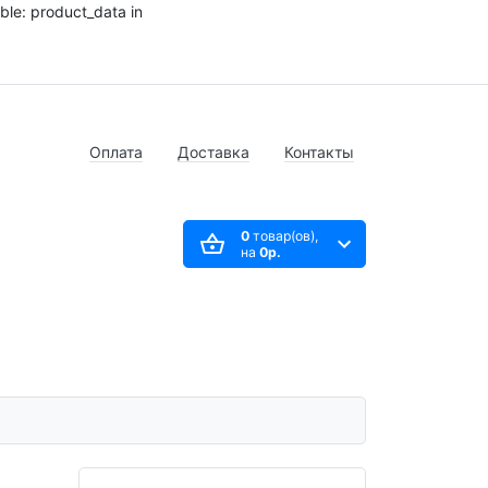
ble: product_data in
Оплата
Доставка
Контакты
0
товар(ов),
на
0р.