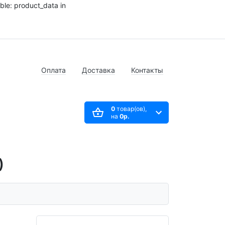
ble: product_data in
Оплата
Доставка
Контакты
0
товар(ов),
на
0р.
)