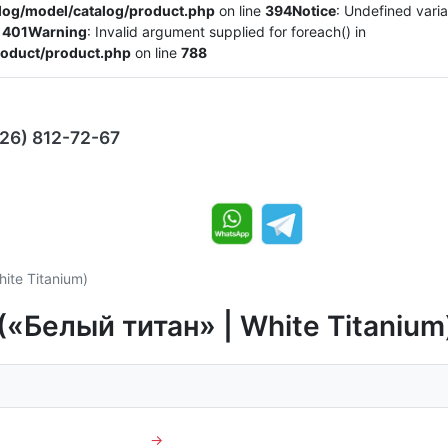
alog/model/catalog/product.php
on line
394
Notice
: Undefined varia
e
401
Warning
: Invalid argument supplied for foreach() in
product/product.php
on line
788
926) 812-72-67
ite Titanium)
 («Белый титан» | White Titanium
→