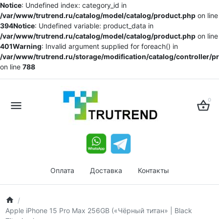
Notice
: Undefined index: category_id in
/var/www/trutrend.ru/catalog/model/catalog/product.php
on line
394
Notice
: Undefined variable: product_data in
/var/www/trutrend.ru/catalog/model/catalog/product.php
on line
401
Warning
: Invalid argument supplied for foreach() in
/var/www/trutrend.ru/storage/modification/catalog/controller/
on line
788
0
Оплата
Доставка
Контакты
Apple iPhone 15 Pro Max 256GB («Чёрный титан» | Black