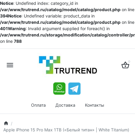
Notice
: Undefined index: category_id in
/var/www/trutrend.ru/catalog/model/catalog/product.php
on line
394
Notice
: Undefined variable: product_data in
/var/www/trutrend.ru/catalog/model/catalog/product.php
on line
401
Warning
: Invalid argument supplied for foreach() in
/var/www/trutrend.ru/storage/modification/catalog/controller/
on line
788
0
Оплата
Доставка
Контакты
Apple iPhone 15 Pro Max 1TB («Белый титан» | White Titanium)