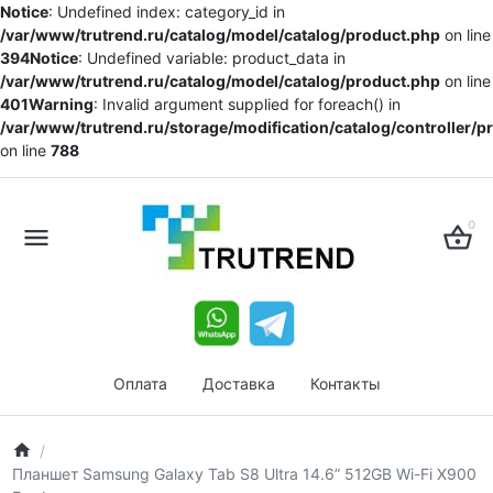
Notice
: Undefined index: category_id in
/var/www/trutrend.ru/catalog/model/catalog/product.php
on line
394
Notice
: Undefined variable: product_data in
/var/www/trutrend.ru/catalog/model/catalog/product.php
on line
401
Warning
: Invalid argument supplied for foreach() in
/var/www/trutrend.ru/storage/modification/catalog/controller/
on line
788
0
Оплата
Доставка
Контакты
Планшет Samsung Galaxy Tab S8 Ultra 14.6” 512GB Wi-Fi X900