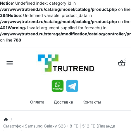
Notice
: Undefined index: category_id in
/var/www/trutrend.ru/catalog/model/catalog/product.php
on line
394
Notice
: Undefined variable: product_data in
/var/www/trutrend.ru/catalog/model/catalog/product.php
on line
401
Warning
: Invalid argument supplied for foreach() in
/var/www/trutrend.ru/storage/modification/catalog/controller/
on line
788
0
Оплата
Доставка
Контакты
Смартфон Samsung Galaxy S23+ 8 ГБ | 512 ГБ (Лаванда |