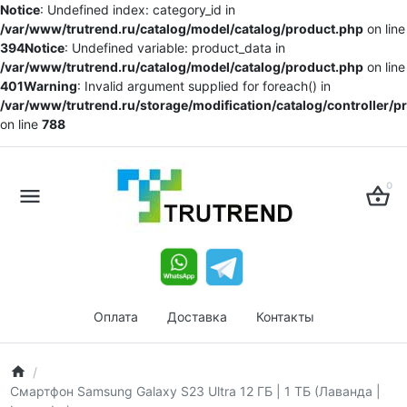
Notice
: Undefined index: category_id in
/var/www/trutrend.ru/catalog/model/catalog/product.php
on line
394
Notice
: Undefined variable: product_data in
/var/www/trutrend.ru/catalog/model/catalog/product.php
on line
401
Warning
: Invalid argument supplied for foreach() in
/var/www/trutrend.ru/storage/modification/catalog/controller/
on line
788
0
Оплата
Доставка
Контакты
Смартфон Samsung Galaxy S23 Ultra 12 ГБ | 1 ТБ (Лаванда |