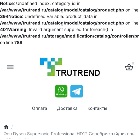
Notice
: Undefined index: category_id in
/var/www/trutrend.ru/catalog/model/catalog/product.php
on line
394
Notice
: Undefined variable: product_data in
/var/www/trutrend.ru/catalog/model/catalog/product.php
on line
401
Warning
: Invalid argument supplied for foreach() in
/var/www/trutrend.ru/storage/modification/catalog/controller/
on line
788
0
Оплата
Доставка
Контакты
Фен Dyson Supersonic Professional HD12 Серебристый/никель