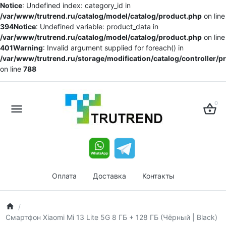
Notice
: Undefined index: category_id in
/var/www/trutrend.ru/catalog/model/catalog/product.php
on line
394
Notice
: Undefined variable: product_data in
/var/www/trutrend.ru/catalog/model/catalog/product.php
on line
401
Warning
: Invalid argument supplied for foreach() in
/var/www/trutrend.ru/storage/modification/catalog/controller/
on line
788
0
Оплата
Доставка
Контакты
Смартфон Xiaomi Mi 13 Lite 5G 8 ГБ + 128 ГБ (Чёрный | Black)