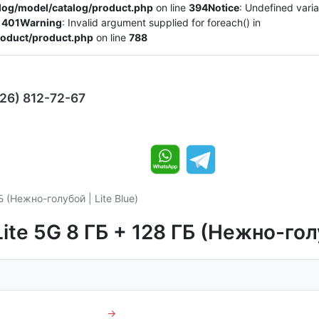
alog/model/catalog/product.php
on line
394
Notice
: Undefined varia
e
401
Warning
: Invalid argument supplied for foreach() in
product/product.php
on line
788
926) 812-72-67
 (Нежно-голубой | Lite Blue)
ite 5G 8 ГБ + 128 ГБ (Нежно-голу
→