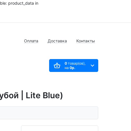
ble: product_data in
Оплата
Доставка
Контакты
0
товар(ов),
на
0р.
бой | Lite Blue)