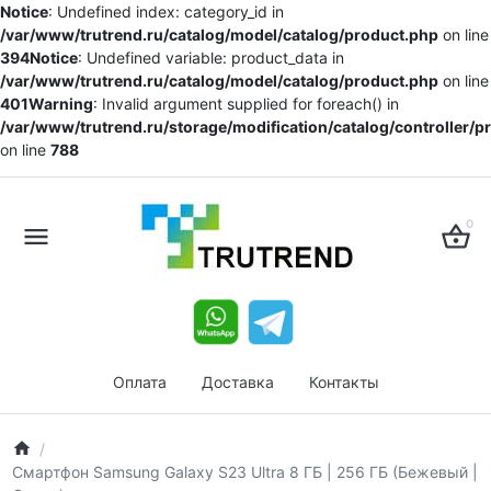
Notice
: Undefined index: category_id in
/var/www/trutrend.ru/catalog/model/catalog/product.php
on line
394
Notice
: Undefined variable: product_data in
/var/www/trutrend.ru/catalog/model/catalog/product.php
on line
401
Warning
: Invalid argument supplied for foreach() in
/var/www/trutrend.ru/storage/modification/catalog/controller/
on line
788
0
Оплата
Доставка
Контакты
Смартфон Samsung Galaxy S23 Ultra 8 ГБ | 256 ГБ (Бежевый |