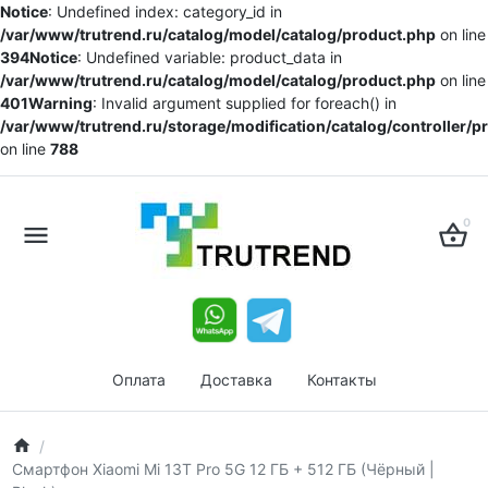
Notice
: Undefined index: category_id in
/var/www/trutrend.ru/catalog/model/catalog/product.php
on line
394
Notice
: Undefined variable: product_data in
/var/www/trutrend.ru/catalog/model/catalog/product.php
on line
401
Warning
: Invalid argument supplied for foreach() in
/var/www/trutrend.ru/storage/modification/catalog/controller/
on line
788
0
Оплата
Доставка
Контакты
Смартфон Xiaomi Mi 13T Pro 5G 12 ГБ + 512 ГБ (Чёрный |