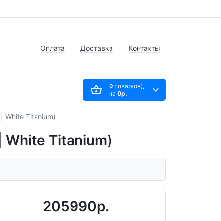
Оплата
Доставка
Контакты
0
товар(ов),
на
0р.
 White Titanium)
 White Titanium)
205990р.