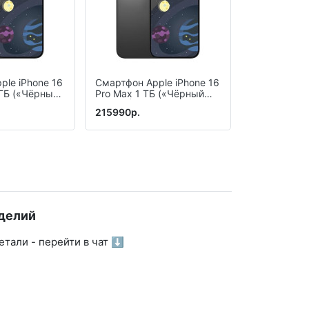
ple iPhone 16
Смартфон Apple iPhone 16
Смартфон Ap
 ГБ («Чёрный
Pro Max 1 ТБ («Чёрный
Pro Max 256
k Titanium)
титан» | Black Titanium)
(«Пустынный
215990р.
139990р.
Desert Titan
делий
тали - перейти в чат ⬇