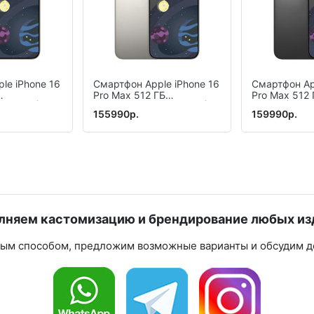
le iPhone 16
Смартфон Apple iPhone 16
Смартфон Ap
Pro Max 512 ГБ
Pro Max 512
титан» |
(«Натуральный титан» |
титан» | Blac
155990р.
159990р.
um)
Natural Titanium)
лняем кастомизацию и брендирование любых из
ным способом, предложим возможные варианты и обсудим де