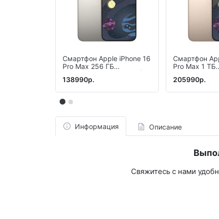
Смартфон Apple iPhone 16
Смартфон App
Pro Max 256 ГБ
Pro Max 1 ТБ
(«Натуральный титан» |
(«Пустынный 
138990р.
205990р.
Natural Titanium)
Desert Titani
Информация
Описание
Выпо
Свяжитесь с нами удоб