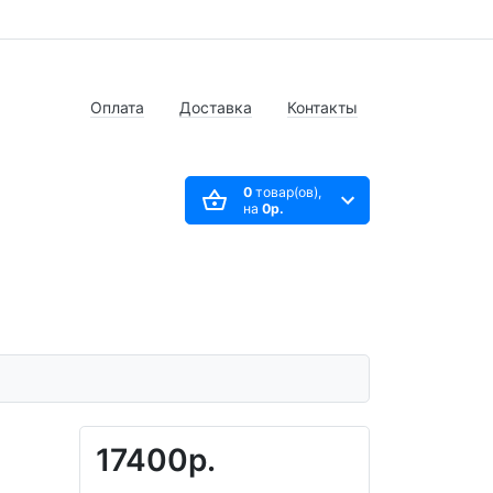
Оплата
Доставка
Контакты
0
товар(ов),
на
0р.
17400р.