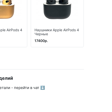
ple AirPods 4
Наушники Apple AirPods 4
Беспроводн
Черные
Apple AirPo
активного
17400р.
14990р.
шумоподавл
поколения, 
делий
тали - перейти в чат ⬇