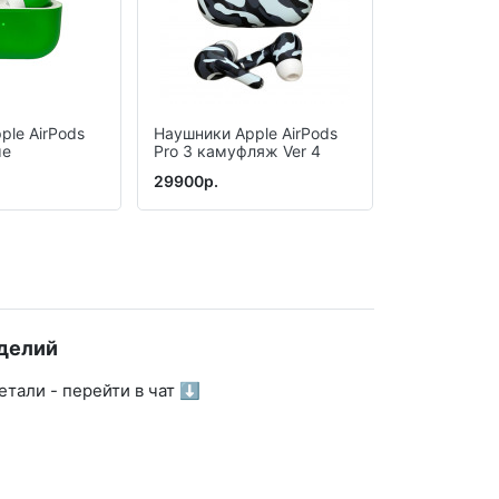
ple AirPods
Наушники Apple AirPods
Наушники Ap
ые
Pro 3 камуфляж Ver 4
Pro 3 Лимо
29900р.
27800р.
делий
тали - перейти в чат ⬇