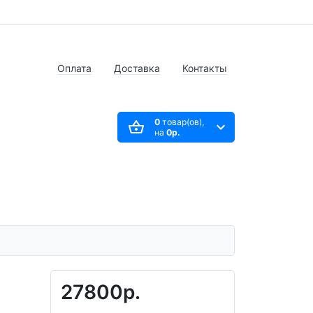
Оплата
Доставка
Контакты
0
товар(ов),
на
0р.
27800р.