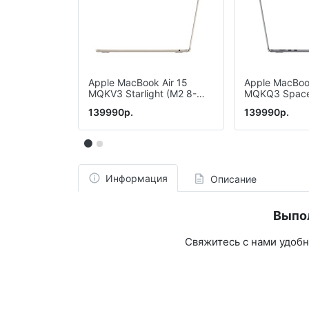
Apple MacBook Air 15
Apple MacBook
MQKV3 Starlight (M2 8-
MQKQ3 Space
Core, GPU 10-Core, 8 GB,
Core, GPU 10-
139990р.
139990р.
512 Gb)
512 Gb)
Информация
Описание
Выпо
Свяжитесь с нами удоб