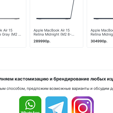
 Air 15
Apple MacBook Air 15
Apple MacBoo
 Gray (M2 8-
Retina Midnight (M2 8-
Retina Midnig
Core, 8 GB,
Core, GPU 10-Core, 24 GB,
Core, GPU 10
289990р.
304990р.
1 Tb)
2 Tb)
лняем кастомизацию и брендирование любых из
ным способом, предложим возможные варианты и обсудим де