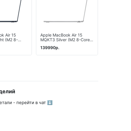
k Air 15
Apple MacBook Air 15
Apple MacBo
ht (M2 8-
MQKT3 Silver (M2 8-Core,
MQKW3 Midn
-Core, 24 GB,
GPU 10-Core, 8 GB, 512
Core, GPU 1
139990р.
125990р.
Gb)
256 Gb)
делий
тали - перейти в чат ⬇