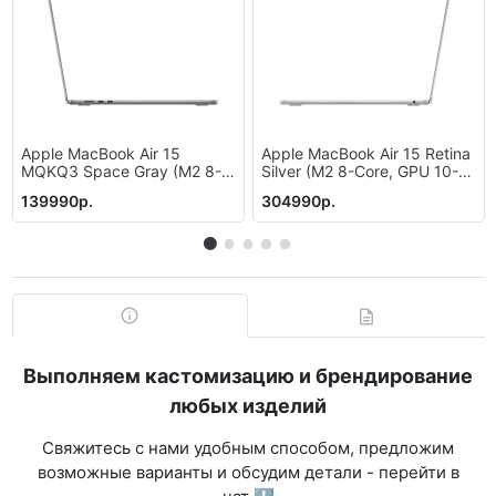
Apple MacBook Air 15
Apple MacBook Air 15 Retina
MQKQ3 Space Gray (M2 8-
Silver (M2 8-Core, GPU 10-
Core, GPU 10-Core, 8 GB,
Core, 24 GB, 2 Tb)
139990р.
304990р.
512 Gb)
Выполняем кастомизацию и брендирование
любых изделий
Свяжитесь с нами удобным способом, предложим
возможные варианты и обсудим детали - перейти в